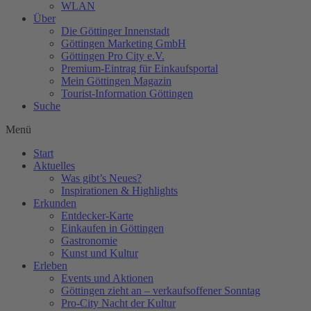
WLAN
Über
Die Göttinger Innenstadt
Göttingen Marketing GmbH
Göttingen Pro City e.V.
Premium-Eintrag für Einkaufsportal
Mein Göttingen Magazin
Tourist-Information Göttingen
Suche
Menü
Start
Aktuelles
Was gibt’s Neues?
Inspirationen & Highlights
Erkunden
Entdecker-Karte
Einkaufen in Göttingen
Gastronomie
Kunst und Kultur
Erleben
Events und Aktionen
Göttingen zieht an – verkaufsoffener Sonntag
Pro-City Nacht der Kultur