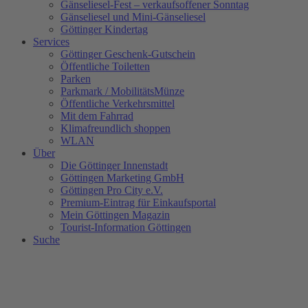
Gänseliesel-Fest – verkaufsoffener Sonntag
Gänseliesel und Mini-Gänseliesel
Göttinger Kindertag
Services
Göttinger Geschenk-Gutschein
Öffentliche Toiletten
Parken
Parkmark / MobilitätsMünze
Öffentliche Verkehrsmittel
Mit dem Fahrrad
Klimafreundlich shoppen
WLAN
Über
Die Göttinger Innenstadt
Göttingen Marketing GmbH
Göttingen Pro City e.V.
Premium-Eintrag für Einkaufsportal
Mein Göttingen Magazin
Tourist-Information Göttingen
Suche