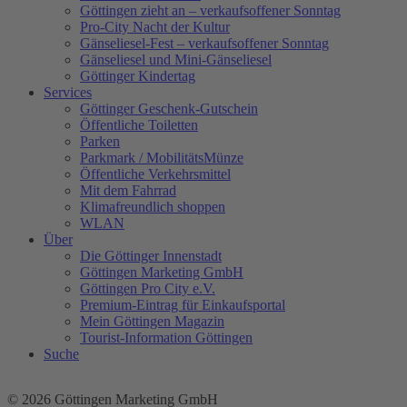
Göttingen zieht an – verkaufsoffener Sonntag
Pro-City Nacht der Kultur
Gänseliesel-Fest – verkaufsoffener Sonntag
Gänseliesel und Mini-Gänseliesel
Göttinger Kindertag
Services
Göttinger Geschenk-Gutschein
Öffentliche Toiletten
Parken
Parkmark / MobilitätsMünze
Öffentliche Verkehrsmittel
Mit dem Fahrrad
Klimafreundlich shoppen
WLAN
Über
Die Göttinger Innenstadt
Göttingen Marketing GmbH
Göttingen Pro City e.V.
Premium-Eintrag für Einkaufsportal
Mein Göttingen Magazin
Tourist-Information Göttingen
Suche
© 2026 Göttingen Marketing GmbH