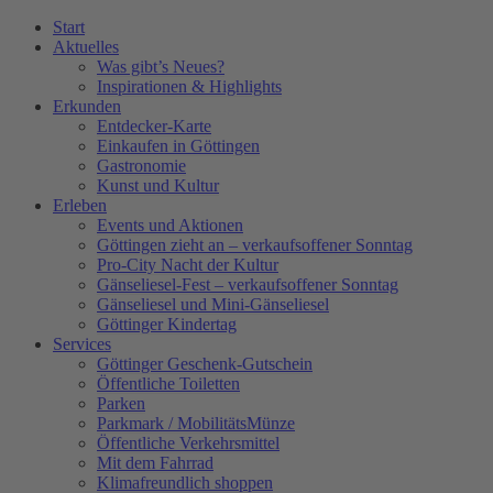
Zum
Start
Inhalt
Aktuelles
wechseln
Was gibt’s Neues?
Inspirationen & Highlights
Erkunden
Entdecker-Karte
Einkaufen in Göttingen
Gastronomie
Kunst und Kultur
Erleben
Events und Aktionen
Göttingen zieht an – verkaufsoffener Sonntag
Pro-City Nacht der Kultur
Gänseliesel-Fest – verkaufsoffener Sonntag
Gänseliesel und Mini-Gänseliesel
Göttinger Kindertag
Services
Göttinger Geschenk-Gutschein
Öffentliche Toiletten
Parken
Parkmark / MobilitätsMünze
Öffentliche Verkehrsmittel
Mit dem Fahrrad
Klimafreundlich shoppen