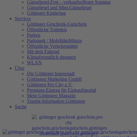
Gänseliesel-Fest – verkaufsoffener Sonntag
Gänseliesel und Mini-Gänseliesel
Göttinger Kindertag
Services
Göttinger Geschenk-Gutschein
Öffentliche Toiletten
Parken
Parkmark / MobilitätsMünze
Öffentliche Verkehrsmittel
Mit dem Fahrrad
Klimafreundlich shoppen
WLAN
Über
Die Göttinger Innenstadt
Göttingen Marketing GmbH
Göttingen Pro City e.V.
Premium-Eintrag für Einkaufsportal
Mein Göttingen Magazin
Tourist-Information Göttingen
Suche