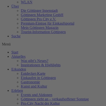
WLAN
Über
Die Göttinger Innenstadt
Göttingen Marketing GmbH
Göttingen Pro City e.V.
Premium-Eintrag für Einkaufsportal
Mein Göttingen Magazin
Tourist-Information Göttingen
Suche
Menü
Start
Aktuelles
Was gibt’s Neues?
Inspirationen & Highlights
Erkunden
Entdecker-Karte
Einkaufen in Göttingen
Gastronomie
Kunst und Kultur
Erleben
Events und Aktionen
Göttingen zieht an – verkaufsoffener Sonntag
Pro-City Nacht der Kultur