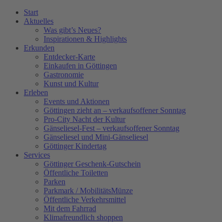
Zum
Start
Inhalt
Aktuelles
wechseln
Was gibt’s Neues?
Inspirationen & Highlights
Erkunden
Entdecker-Karte
Einkaufen in Göttingen
Gastronomie
Kunst und Kultur
Erleben
Events und Aktionen
Göttingen zieht an – verkaufsoffener Sonntag
Pro-City Nacht der Kultur
Gänseliesel-Fest – verkaufsoffener Sonntag
Gänseliesel und Mini-Gänseliesel
Göttinger Kindertag
Services
Göttinger Geschenk-Gutschein
Öffentliche Toiletten
Parken
Parkmark / MobilitätsMünze
Öffentliche Verkehrsmittel
Mit dem Fahrrad
Klimafreundlich shoppen