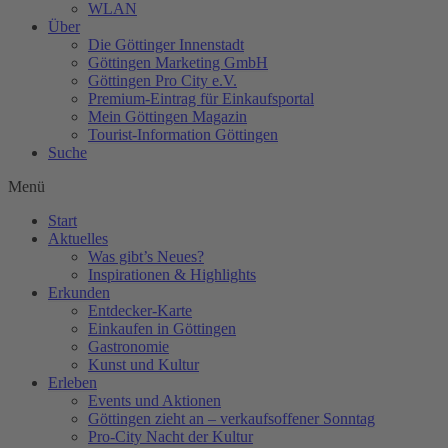
WLAN
Über
Die Göttinger Innenstadt
Göttingen Marketing GmbH
Göttingen Pro City e.V.
Premium-Eintrag für Einkaufsportal
Mein Göttingen Magazin
Tourist-Information Göttingen
Suche
Menü
Start
Aktuelles
Was gibt’s Neues?
Inspirationen & Highlights
Erkunden
Entdecker-Karte
Einkaufen in Göttingen
Gastronomie
Kunst und Kultur
Erleben
Events und Aktionen
Göttingen zieht an – verkaufsoffener Sonntag
Pro-City Nacht der Kultur