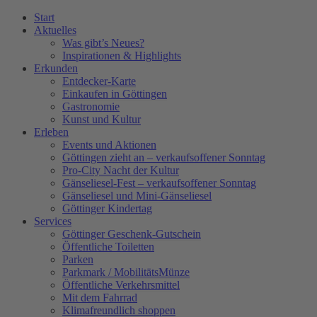
Zum
Start
Inhalt
Aktuelles
wechseln
Was gibt’s Neues?
Inspirationen & Highlights
Erkunden
Entdecker-Karte
Einkaufen in Göttingen
Gastronomie
Kunst und Kultur
Erleben
Events und Aktionen
Göttingen zieht an – verkaufsoffener Sonntag
Pro-City Nacht der Kultur
Gänseliesel-Fest – verkaufsoffener Sonntag
Gänseliesel und Mini-Gänseliesel
Göttinger Kindertag
Services
Göttinger Geschenk-Gutschein
Öffentliche Toiletten
Parken
Parkmark / MobilitätsMünze
Öffentliche Verkehrsmittel
Mit dem Fahrrad
Klimafreundlich shoppen