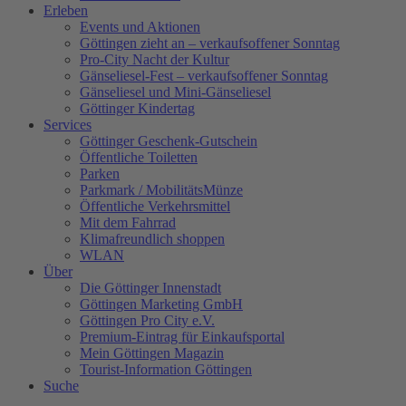
Erleben
Events und Aktionen
Göttingen zieht an – verkaufsoffener Sonntag
Pro-City Nacht der Kultur
Gänseliesel-Fest – verkaufsoffener Sonntag
Gänseliesel und Mini-Gänseliesel
Göttinger Kindertag
Services
Göttinger Geschenk-Gutschein
Öffentliche Toiletten
Parken
Parkmark / MobilitätsMünze
Öffentliche Verkehrsmittel
Mit dem Fahrrad
Klimafreundlich shoppen
WLAN
Über
Die Göttinger Innenstadt
Göttingen Marketing GmbH
Göttingen Pro City e.V.
Premium-Eintrag für Einkaufsportal
Mein Göttingen Magazin
Tourist-Information Göttingen
Suche