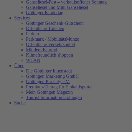
Gänseliesel-Fest – verkaufsoffener Sonntag
Gänseliesel und Mini-Gänseliesel
Göttinger Kindertag
Services
Göttinger Geschenk-Gutschein
Öffentliche Toiletten
Parken
Parkmark / MobilitätsMünze
Öffentliche Verkehrsmittel
Mit dem Fahrrad
Klimafreundlich shoppen
WLAN
Über
Die Göttinger Innenstadt
Göttingen Marketing GmbH
Göttingen Pro City e.V.
Premium-Eintrag für Einkaufsportal
Mein Göttingen Magazin
Tourist-Information Göttingen
Suche